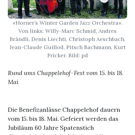
App
«Horner’s Winter Garden Jazz Orchestra».
hlen
Von links: Willy-Marc Schmid, Andres
Brändli, Denis Liechti, Christoph Aeschbach,
Jean-Claude Guillod, Pitsch Bachmann, Kurt
Fricker. Bild: pd
ten
Rund ums Chappelehof-Fest vom 15. bis 18.
Mai
emgarten
Die Benefizanlässe Chappelehof dauern
len
vom 15. bis 18. Mai. Gefeiert werden das
Jubiläum 60 Jahre Spatenstich