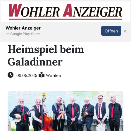
Inserieren
Abonnieren
Anmelden
Wohler Anzeiger
×
Öffnen
Im Google Play Store
Heimspiel beim
Galadinner
Immobilien
Veranstaltungen
09.05.2025
Wohlen
Stellen
E-
Paper
Newsletter