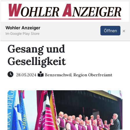
Inserieren
Abonnieren
Anmelden
Wohler Anzeiger
×
Öffnen
Im Google Play Store
Gesang und
Geselligkeit
Immobilien
Veranstaltungen
28.05.2024
Benzenschwil
,
Region Oberfreiamt
Stellen
E-
Paper
Newsletter