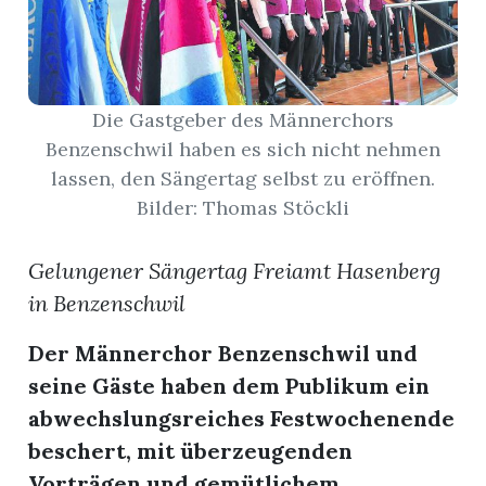
App
hlen
Die Gastgeber des Männerchors
Benzenschwil haben es sich nicht nehmen
lassen, den Sängertag selbst zu eröffnen.
Bilder: Thomas Stöckli
ten
Gelungener Sängertag Freiamt Hasenberg
in Benzenschwil
emgarten
Der Männerchor Benzenschwil und
seine Gäste haben dem Publikum ein
len
abwechslungsreiches Festwochenende
beschert, mit überzeugenden
Vorträgen und gemütlichem