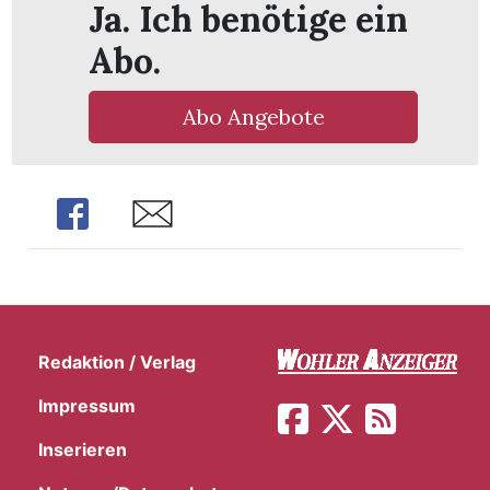
Ja. Ich benötige ein
Abo.
Abo Angebote
Share
Share
Redaktion / Verlag
en
Impressum
Inserieren