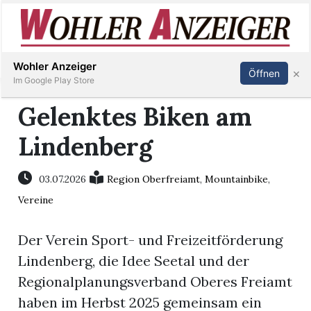
Inserieren
Abonnieren
Anmelden
Wohler Anzeiger
×
Öffnen
Im Google Play Store
Gelenktes Biken am
Lindenberg
Immobilien
Veranstaltungen
03.07.2026
Region Oberfreiamt
,
Mountainbike
,
Vereine
Stellen
Der Verein Sport- und Freizeitförderung
E-
Lindenberg, die Idee Seetal und der
Paper
Regionalplanungsverband Oberes Freiamt
haben im Herbst 2025 gemeinsam ein
Newsletter