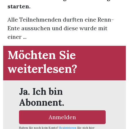
starten.
Alle Teilnehmenden durften eine Renn-
Ente aussuchen und diese wurde mit
einer ...
Möchten Sie
weiterlesen?
Ja. Ich bin
Abonnent.
en
Anmelden
Haben Sie noch kein Konto?
Registrieren
Sie sich hier