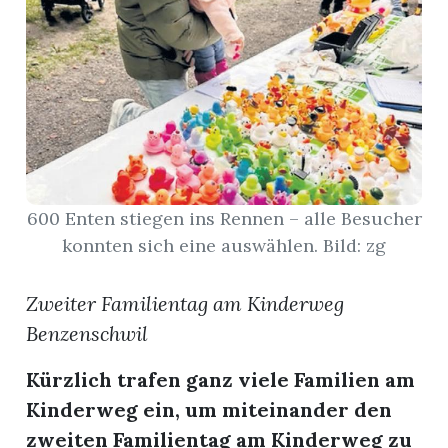
App
hlen
ten
600 Enten stiegen ins Rennen – alle Besucher
konnten sich eine auswählen. Bild: zg
emgarten
Zweiter Familientag am Kinderweg
Benzenschwil
Kürzlich trafen ganz viele Familien am
len
Kinderweg ein, um miteinander den
zweiten Familientag am Kinderweg zu