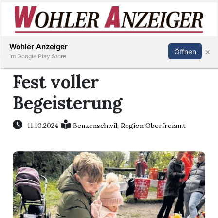
Inserieren
Abonnieren
Anmelden
Wohler Anzeiger
×
Öffnen
Im Google Play Store
Fest voller
Begeisterung
Immobilien
Veranstaltungen
11.10.2024
Benzenschwil
,
Region Oberfreiamt
Stellen
E-
Paper
Newsletter