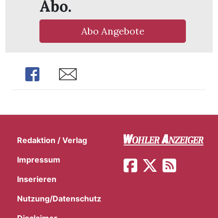
Abo.
Abo Angebote
Share
Share
Redaktion / Verlag
Impressum
en
Inserieren
Nutzung/Datenschutz