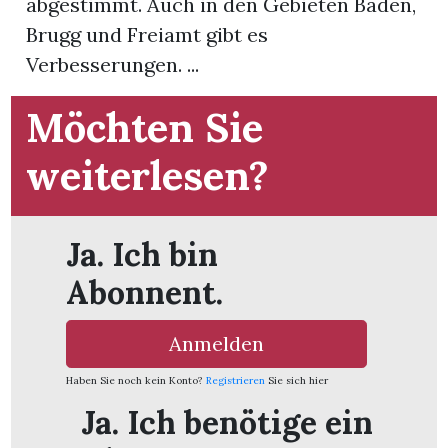
abgestimmt. Auch in den Gebieten Baden,
Brugg und Freiamt gibt es
App
Verbesserungen. ...
hlen
Möchten Sie
weiterlesen?
ten
Ja. Ich bin
emgarten
Abonnent.
Anmelden
len
Haben Sie noch kein Konto?
Registrieren
Sie sich hier
Ja. Ich benötige ein