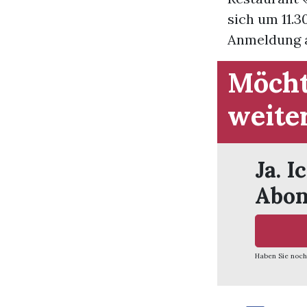
sich um 11.3
Anmeldung an
Möcht
weite
Ja. I
Abon
Haben Sie noch