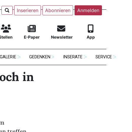
Inserieren
Abonnieren
Anmelden
Stellen
E-Paper
Newsletter
App
GALERIE
GEDENKEN
INSERATE
SERVICE
och in
im
en treffen