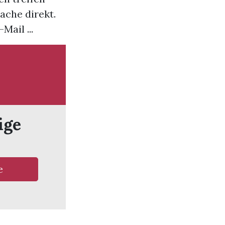
ache direkt.
Mail ...
ige
e