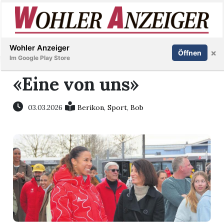
Inserieren
Abonnieren
Anmelden
Wohler Anzeiger
×
Öffnen
Im Google Play Store
«Eine von uns»
Immobilien
03.03.2026
Berikon
,
Sport
,
Bob
Veranstaltungen
Stellen
E-
Paper
Newsletter