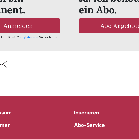
nent.
ein Abo.
Anmelden
Abo Angebot
 kein Konto?
Registrieren
Sie sich hier
are
ssum
Inserieren
imer
Abo-Service