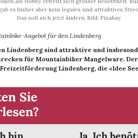
iken als Hobby erfreut sich grosser Beliebtheit. R
ab es bisher aber kein legales und attraktives Str
Das soll sich jetzt ändern. Bild: Pixabay
ainbike-Angebot für den Lindenberg
n Lindenberg sind attraktive und insbesond
trecken für Mountainbiker Mangelware. Der
Freizeitförderung Lindenberg, die «Idee Se
en Sie
rlesen?
ch bin
Ja. Ich benöt