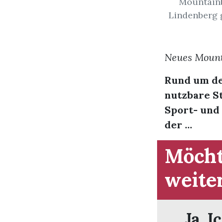
Mountainb
Lindenberg g
Neues Mount
Rund um de
nutzbare S
Sport- und 
der ...
Möcht
weite
Ja. I