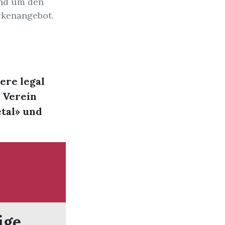
und um den
eckenangebot.
ere legal
 Verein
etal» und
ige