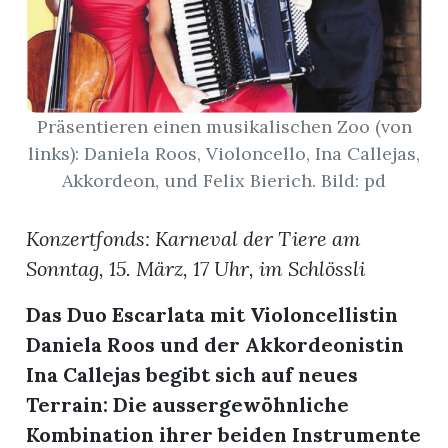
App
hlen
Präsentieren einen musikalischen Zoo (von
links): Daniela Roos, Violoncello, Ina Callejas,
Akkordeon, und Felix Bierich. Bild: pd
ten
Konzertfonds: Karneval der Tiere am
Sonntag, 15. März, 17 Uhr, im Schlössli
emgarten
Das Duo Escarlata mit Violoncellistin
Daniela Roos und der Akkordeonistin
Ina Callejas begibt sich auf neues
len
Terrain: Die aussergewöhnliche
Kombination ihrer beiden Instrumente