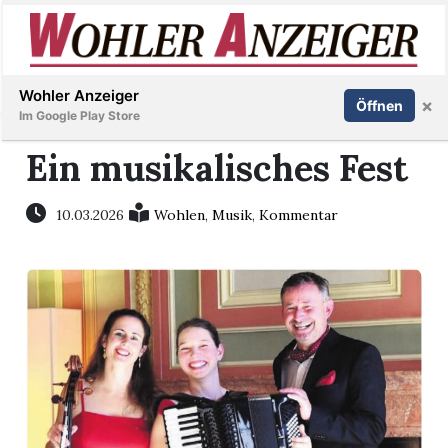
Inserieren
Abonnieren
Anmelden
Wohler Anzeiger
×
Öffnen
Im Google Play Store
Ein musikalisches Fest
Immobilien
10.03.2026
Wohlen
,
Musik
,
Kommentar
Veranstaltungen
Stellen
E-
Paper
Newsletter