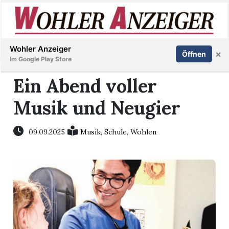
Inserieren
Abonnieren
Anmelden
Wohler Anzeiger
×
Öffnen
Im Google Play Store
Ein Abend voller
Musik und Neugier
Immobilien
Veranstaltungen
09.09.2025
Musik
,
Schule
,
Wohlen
Stellen
E-
Paper
Newsletter