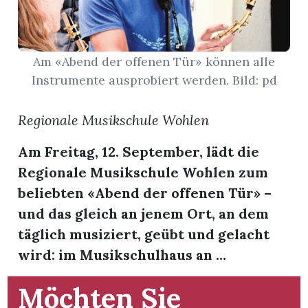
App
hlen
Am «Abend der offenen Tür» können alle
Instrumente ausprobiert werden. Bild: pd
Regionale Musikschule Wohlen
ten
Am Freitag, 12. September, lädt die
Regionale Musikschule Wohlen zum
emgarten
beliebten «Abend der offenen Tür» –
und das gleich an jenem Ort, an dem
täglich musiziert, geübt und gelacht
wird: im Musikschulhaus an ...
len
Möchten Sie