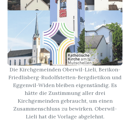
App
hlen
ten
Die Kirchgemeinden Oberwil-Lieli, Berikon-
Friedlisberg-Rudolfstetten-Bergdietikon und
emgarten
Eggenwil-Widen bleiben eigenständig. Es
hätte die Zustimmung aller drei
Kirchgemeinden gebraucht, um einen
Zusammenschluss zu bewirken. Oberwil-
len
Lieli hat die Vorlage abgelehnt.