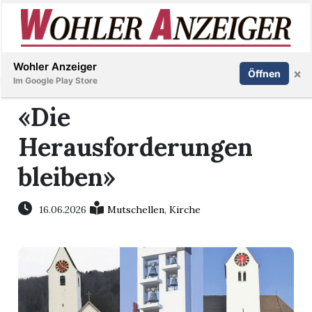
Inserieren
Abonnieren
Anmelden
Wohler Anzeiger
×
Öffnen
Im Google Play Store
«Die
Herausforderungen
Immobilien
bleiben»
Veranstaltungen
16.06.2026
Mutschellen
,
Kirche
Stellen
E-
Paper
Newsletter