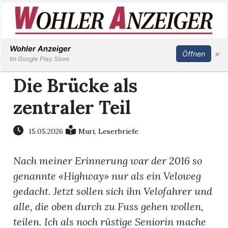
Inserieren
Abonnieren
Anmelden
Wohler Anzeiger
×
Öffnen
Im Google Play Store
Die Brücke als
zentraler Teil
Immobilien
Veranstaltungen
15.05.2026
Muri
,
Leserbriefe
Nach meiner Erinnerung war der 2016 so
Stellen
genannte «Highway» nur als ein Veloweg
E-
gedacht. Jetzt sollen sich ihn Velofahrer und
Paper
alle, die oben durch zu Fuss gehen wollen,
teilen. Ich als noch rüstige Seniorin mache
Newsletter