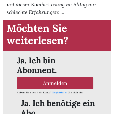
mit dieser Kombi-Lösung im Alltag nur
schlechte Erfahrungen: ...
App
hlen
Möchten Sie
weiterlesen?
ten
Ja. Ich bin
Abonnent.
emgarten
Anmelden
Haben Sie noch kein Konto?
Registrieren
Sie sich hier
len
Ja. Ich benötige ein
Abo.