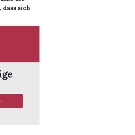
, dass sich
ige
e