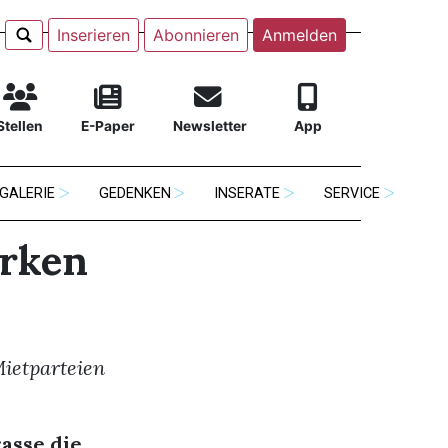
Inserieren
Abonnieren
Anmelden
Stellen
E-Paper
Newsletter
App
GALERIE
GEDENKEN
INSERATE
SERVICE
irken
ietparteien
asse die