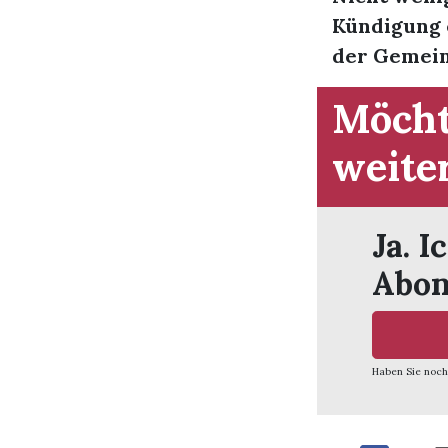
Kündigung e
der Gemein
Möcht
weite
Ja. I
Abon
Haben Sie noch