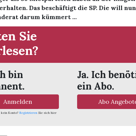
rhalten. Das beschäftigt die SP. Die will nun
derat darum kümmert ...
en Sie
rlesen?
ch bin
Ja. Ich benöt
nent.
ein Abo.
Anmelden
Abo Angebot
 kein Konto?
Registrieren
Sie sich hier