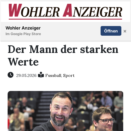
Inserieren
Abonnieren
Anmelden
Wohler Anzeiger
×
Öffnen
Im Google Play Store
Der Mann der starken
Werte
Immobilien
Veranstaltungen
29.05.2026
Fussball
,
Sport
Stellen
E-
Paper
Newsletter