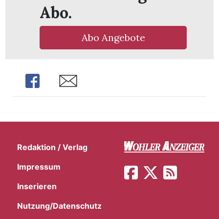
Abo.
Abo Angebote
Share
Share
Redaktion / Verlag
Impressum
en
Inserieren
Nutzung/Datenschutz