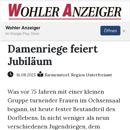
Inserieren
Abonnieren
Anmelden
Wohler Anzeiger
×
Öffnen
Im Google Play Store
Damenriege feiert
Jubiläum
Immobilien
Veranstaltungen
16.08.2025
Sarmenstorf
,
Region Unterfreiamt
Was vor 75 Jahren mit einer kleinen
Stellen
Gruppe turnender Frauen im Ochsensaal
E-
begann, ist heute fester Bestandteil des
Paper
Dorflebens. In nicht weniger als neun
verschiedenen Jugendriegen, dem
Newsletter