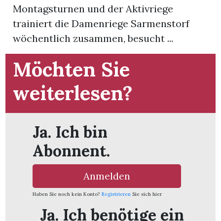
Montagsturnen und der Aktivriege
trainiert die Damenriege Sarmenstorf
App
wöchentlich zusammen, besucht ...
hlen
Möchten Sie
weiterlesen?
ten
Ja. Ich bin
emgarten
Abonnent.
Anmelden
len
Haben Sie noch kein Konto?
Registrieren
Sie sich hier
Ja. Ich benötige ein