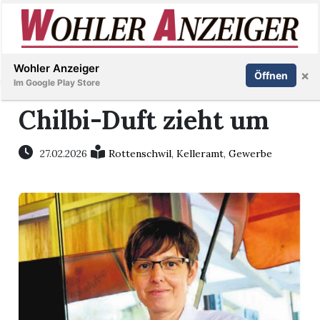
Inserieren
Abonnieren
Anmelden
Wohler Anzeiger
×
Öffnen
Im Google Play Store
Chilbi-Duft zieht um
Immobilien
27.02.2026
Rottenschwil
,
Kelleramt
,
Gewerbe
Veranstaltungen
Stellen
E-
Paper
Newsletter