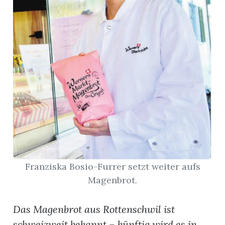
App
hlen
ten
emgarten
Franziska Bosio-Furrer setzt weiter aufs
Magenbrot.
len
Das Magenbrot aus Rottenschwil ist
schweizweit bekannt – künftig wird es in