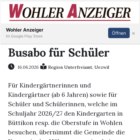
Inserieren
Abonnieren
Anmelden
Wohler Anzeiger
×
Öffnen
Im Google Play Store
Busabo für Schüler
Immobilien
16.06.2026
Region Unterfreiamt
,
Uezwil
Veranstaltungen
Für Kindergärtnerinnen und
Kindergärtner (ab 6 Jahren) sowie für
Stellen
Schüler und Schülerinnen, welche im
Schuljahr 2026/27 den Kindergarten in
E-
Büttikon resp. die Oberstufe in Wohlen
Paper
besuchen, übernimmt die Gemeinde die
Newsletter