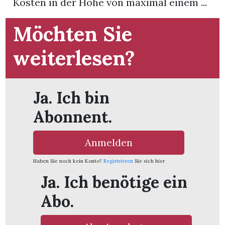
Kosten in der Höhe von maximal einem ...
App
Möchten Sie
hlen
weiterlesen?
Ja. Ich bin
ten
Abonnent.
emgarten
Anmelden
Haben Sie noch kein Konto?
Registrieren
Sie sich hier
Ja. Ich benötige ein
len
Abo.