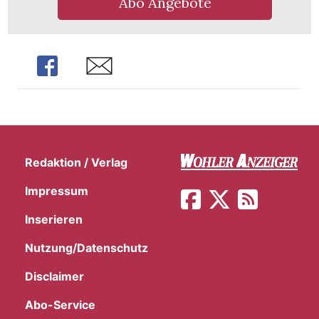
Abo Angebote
Share
Share
Redaktion / Verlag
Impressum
Inserieren
Nutzung/Datenschutz
en
Disclaimer
Abo-Service