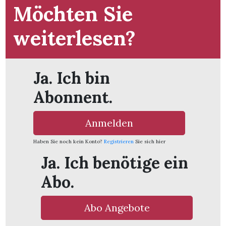
Möchten Sie
weiterlesen?
Ja. Ich bin
Abonnent.
Anmelden
Haben Sie noch kein Konto?
Registrieren
Sie sich hier
Ja. Ich benötige ein
Abo.
en
Abo Angebote