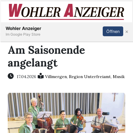
Inserieren
Abonnieren
Anmelden
Wohler Anzeiger
×
Öffnen
Im Google Play Store
Am Saisonende
angelangt
Immobilien
Veranstaltungen
17.04.2026
Villmergen
,
Region Unterfreiamt
,
Musik
Stellen
E-
Paper
Newsletter