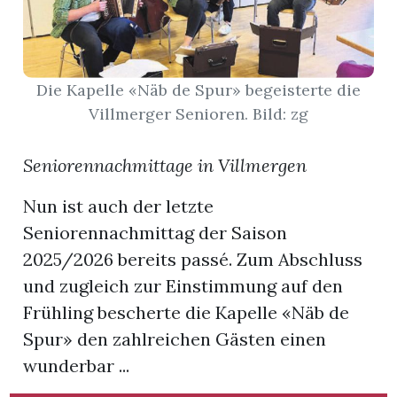
App
hlen
Die Kapelle «Näb de Spur» begeisterte die
Villmerger Senioren. Bild: zg
Seniorennachmittage in Villmergen
ten
Nun ist auch der letzte
Seniorennachmittag der Saison
emgarten
2025/2026 bereits passé. Zum Abschluss
und zugleich zur Einstimmung auf den
Frühling bescherte die Kapelle «Näb de
len
Spur» den zahlreichen Gästen einen
wunderbar ...