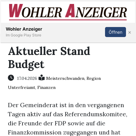
Inserieren
Abonnieren
Anmelden
Wohler Anzeiger
×
Öffnen
Im Google Play Store
Aktueller Stand
Budget
Immobilien
Veranstaltungen
17.04.2026
Meisterschwanden
,
Region
Unterfreiamt
,
Finanzen
Stellen
Der Gemeinderat ist in den vergangenen
E-
Tagen aktiv auf das Referendumskomitee,
Paper
die Freunde der FDP sowie auf die
Finanzkommission zugegangen und hat
Newsletter