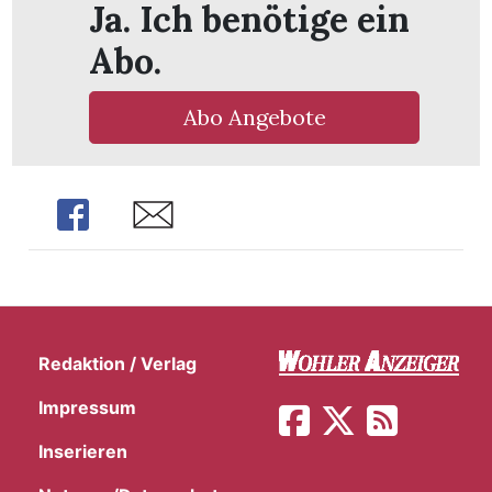
Ja. Ich benötige ein
Abo.
Abo Angebote
Share
Share
Redaktion / Verlag
en
Impressum
Inserieren