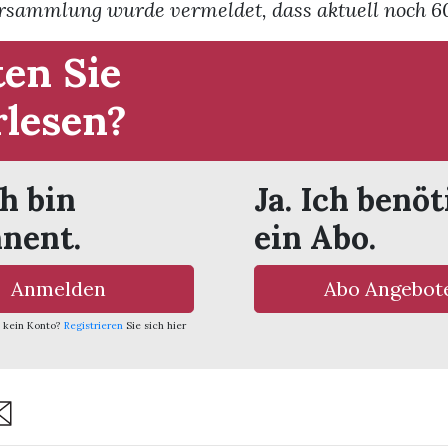
sammlung wurde vermeldet, dass aktuell noch 609
en Sie
rlesen?
ch bin
Ja. Ich benöt
nent.
ein Abo.
Anmelden
Abo Angebot
 kein Konto?
Registrieren
Sie sich hier
re