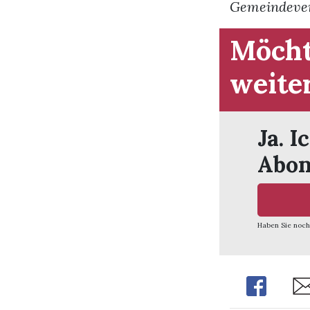
Gemeindever
Möcht
weite
Ja. I
Abon
Haben Sie noch
Share
Sha