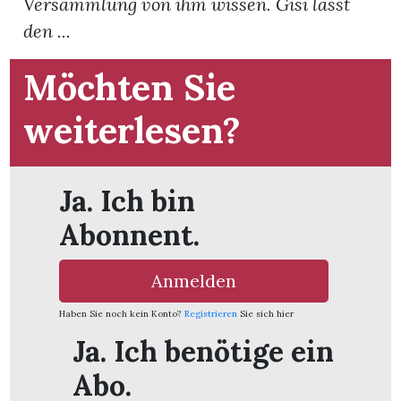
Versammlung von ihm wissen. Gisi lässt
den ...
App
Möchten Sie
hlen
weiterlesen?
ten
Ja. Ich bin
Abonnent.
emgarten
Anmelden
Haben Sie noch kein Konto?
Registrieren
Sie sich hier
len
Ja. Ich benötige ein
Abo.