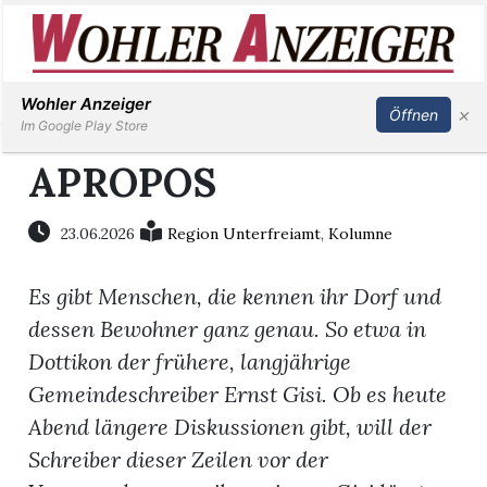
Inserieren
Abonnieren
Anmelden
Wohler Anzeiger
×
Öffnen
Im Google Play Store
APROPOS
Immobilien
23.06.2026
Region Unterfreiamt
,
Kolumne
Veranstaltungen
Es gibt Menschen, die kennen ihr Dorf und
dessen Bewohner ganz genau. So etwa in
Stellen
Dottikon der frühere, langjährige
Gemeindeschreiber Ernst Gisi. Ob es heute
E-
Abend längere Diskussionen gibt, will der
Paper
Schreiber dieser Zeilen vor der
Newsletter