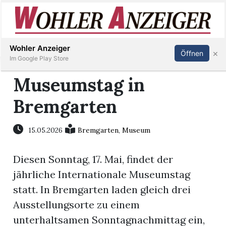
Inserieren
Abonnieren
Anmelden
Wohler Anzeiger
×
Öffnen
Im Google Play Store
Museumstag in
Bremgarten
Immobilien
Veranstaltungen
15.05.2026
Bremgarten
,
Museum
Diesen Sonntag, 17. Mai, findet der
Stellen
jährliche Internationale Museumstag
E-
statt. In Bremgarten laden gleich drei
Paper
Ausstellungsorte zu einem
unterhaltsamen Sonntagnachmittag ein,
Newsletter