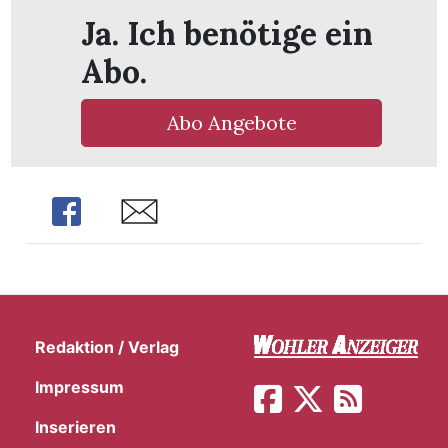
Ja. Ich benötige ein
Abo.
Abo Angebote
Share
Share
Redaktion / Verlag
en
Impressum
Inserieren