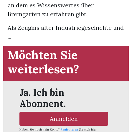
an dem es Wissenswertes über
Bremgarten zu erfahren gibt.
App
hlen
Als Zeugnis alter Industriegeschichte und
...
Möchten Sie
ten
weiterlesen?
emgarten
Ja. Ich bin
Abonnent.
len
Anmelden
Haben Sie noch kein Konto?
Registrieren
Sie sich hier