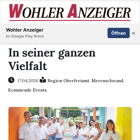
Inserieren
Abonnieren
Anmelden
Wohler Anzeiger
×
Öffnen
Im Google Play Store
In seiner ganzen
Vielfalt
Immobilien
Veranstaltungen
17.04.2026
Region Oberfreiamt
,
Merenschwand
,
Kommende Events
Stellen
E-
Paper
Newsletter