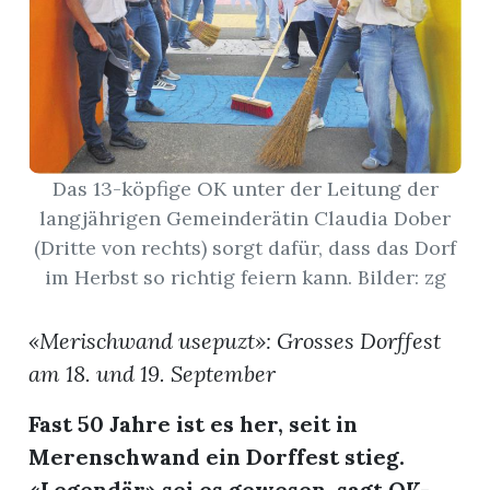
App
hlen
Das 13-köpfige OK unter der Leitung der
langjährigen Gemeinderätin Claudia Dober
ten
(Dritte von rechts) sorgt dafür, dass das Dorf
im Herbst so richtig feiern kann. Bilder: zg
emgarten
«Merischwand usepuzt»: Grosses Dorffest
am 18. und 19. September
len
Fast 50 Jahre ist es her, seit in
Merenschwand ein Dorffest stieg.
«Legendär» sei es gewesen, sagt OK-