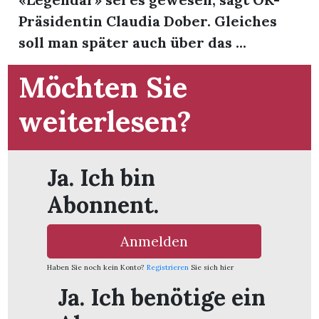
Präsidentin Claudia Dober. Gleiches
soll man später auch über das ...
Möchten Sie
weiterlesen?
Ja. Ich bin
Abonnent.
Anmelden
en
Haben Sie noch kein Konto?
Registrieren
Sie sich hier
Ja. Ich benötige ein