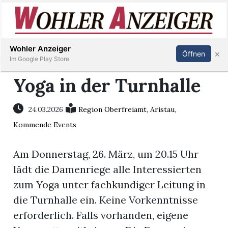
Inserieren
Abonnieren
Anmelden
Wohler Anzeiger
×
Öffnen
Im Google Play Store
Yoga in der Turnhalle
Immobilien
24.03.2026
Region Oberfreiamt
,
Aristau
,
Kommende Events
Veranstaltungen
Am Donnerstag, 26. März, um 20.15 Uhr
Stellen
lädt die Damenriege alle Interessierten
zum Yoga unter fachkundiger Leitung in
E-
die Turnhalle ein. Keine Vorkenntnisse
Paper
erforderlich. Falls vorhanden, eigene
Newsletter