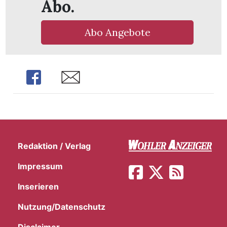
Abo.
Abo Angebote
Share
Share
Redaktion / Verlag
Impressum
en
Inserieren
Nutzung/Datenschutz