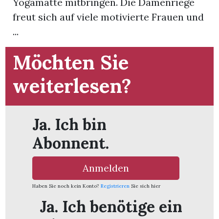
Yogamatte mitbringen. Die Damenriege
freut sich auf viele motivierte Frauen und
App
...
hlen
Möchten Sie
weiterlesen?
ten
Ja. Ich bin
emgarten
Abonnent.
Anmelden
len
Haben Sie noch kein Konto?
Registrieren
Sie sich hier
Ja. Ich benötige ein