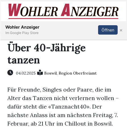
Inserieren
Abonnieren
Anmelden
Wohler Anzeiger
×
Öffnen
Im Google Play Store
Über 40-Jährige
tanzen
Immobilien
Veranstaltungen
04.02.2025
Boswil
,
Region Oberfreiamt
Für Freunde, Singles oder Paare, die im
Stellen
Alter das Tanzen nicht verlernen wollen –
E-
dafür steht die «Tanznacht40». Der
Paper
nächste Anlass ist am nächsten Freitag, 7.
Februar, ab 21 Uhr im Chillout in Boswil.
Newsletter