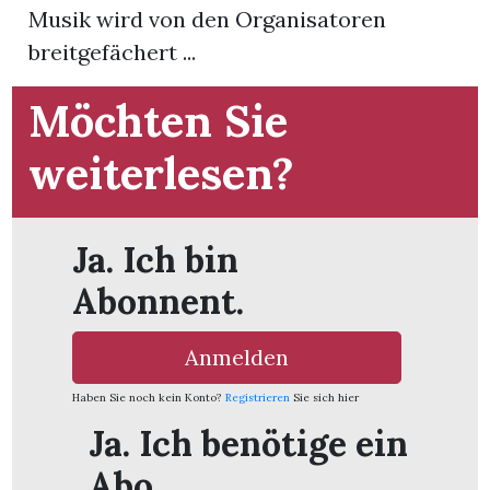
Musik wird von den Organisatoren
breitgefächert ...
App
hlen
Möchten Sie
weiterlesen?
ten
Ja. Ich bin
Abonnent.
emgarten
Anmelden
Haben Sie noch kein Konto?
Registrieren
Sie sich hier
len
Ja. Ich benötige ein
Abo.