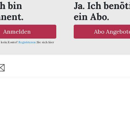
ch bin
Ja. Ich benöt
nent.
ein Abo.
Anmelden
Abo Angebot
 kein Konto?
Registrieren
Sie sich hier
are
ssum
Inserieren
imer
Abo-Service