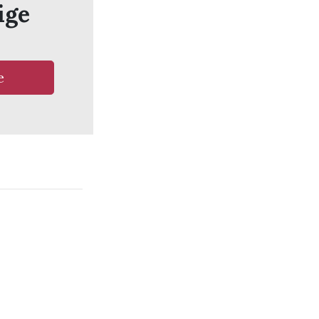
ige
e