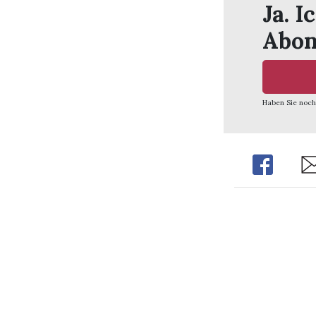
Ja. I
Abon
Haben Sie noch
Share
Sh
Redaktion / Verlag
Impre
Nutzung/Datenschutz
Discla