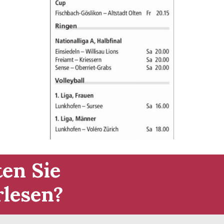
en Sie
rlesen?