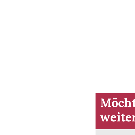
Möcht
weite