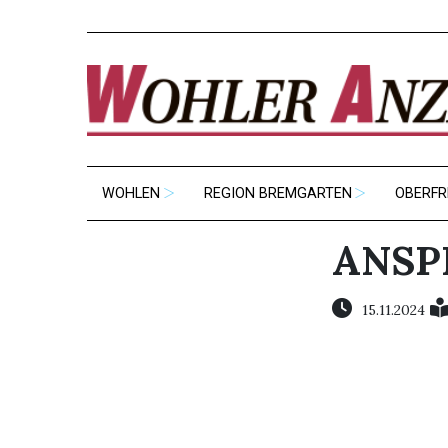
WOHLEN
REGION BREMGARTEN
OBERFR
ANSP
15.11.2024