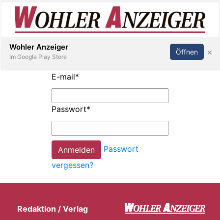
Inserieren
Abonnieren
Anmelden
Wohler Anzeiger
×
Öffnen
Im Google Play Store
E-mail
*
Immobilien
Passwort
*
Veranstaltungen
Passwort
Stellen
vergessen?
E-
Paper
Redaktion / Verlag
Newsletter