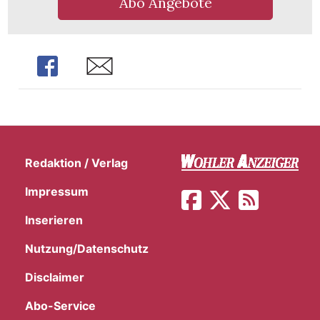
Abo Angebote
Share
Share
Redaktion / Verlag
Impressum
Inserieren
Nutzung/Datenschutz
en
Disclaimer
Abo-Service