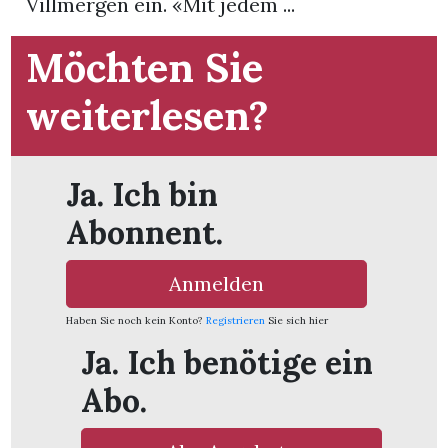
Villmergen ein. «Mit jedem ...
App
Möchten Sie
hlen
weiterlesen?
Ja. Ich bin
ten
Abonnent.
emgarten
Anmelden
Haben Sie noch kein Konto?
Registrieren
Sie sich hier
Ja. Ich benötige ein
len
Abo.