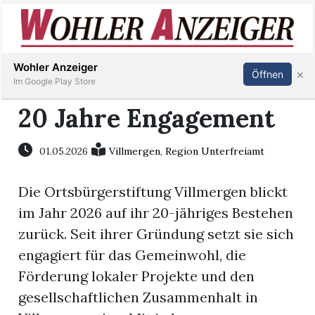
Inserieren
Abonnieren
Anmelden
Wohler Anzeiger
×
Öffnen
Im Google Play Store
20 Jahre Engagement
Immobilien
01.05.2026
Villmergen
,
Region Unterfreiamt
Veranstaltungen
Die Ortsbürgerstiftung Villmergen blickt
im Jahr 2026 auf ihr 20-jähriges Bestehen
Stellen
zurück. Seit ihrer Gründung setzt sie sich
engagiert für das Gemeinwohl, die
E-
Förderung lokaler Projekte und den
Paper
gesellschaftlichen Zusammenhalt in
Newsletter