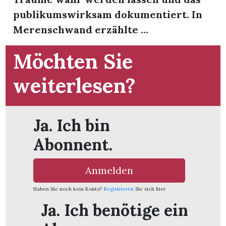
publikumswirksam dokumentiert. In
Merenschwand erzählte ...
Möchten Sie
weiterlesen?
Ja. Ich bin
Abonnent.
Anmelden
en
Haben Sie noch kein Konto?
Registrieren
Sie sich hier
Ja. Ich benötige ein