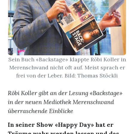
App
hlen
Sein Buch «Backstage» klappte Röbi Koller in
ten
Merenschwand nicht oft auf. Meist sprach er
frei von der Leber. Bild: Thomas Stöckli
emgarten
Röbi Koller gibt an der Lesung «Backstage»
in der neuen Mediothek Merenschwand
überraschende Einblicke
len
In seiner Show «Happy Day» hat er
Träume wahr werden lassen und das