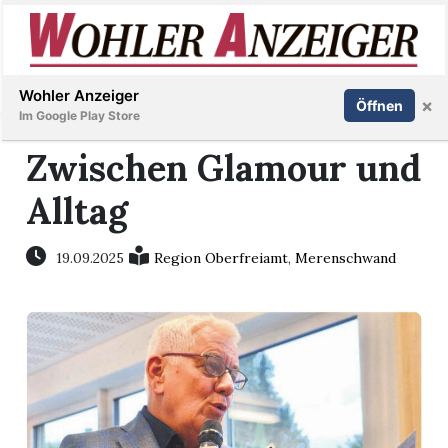
Inserieren
Abonnieren
Anmelden
Wohler Anzeiger
×
Öffnen
Im Google Play Store
Zwischen Glamour und
Alltag
Immobilien
Veranstaltungen
19.09.2025
Region Oberfreiamt
,
Merenschwand
Stellen
E-
Paper
Newsletter