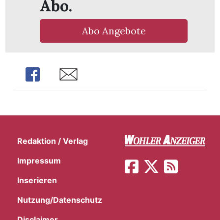
Abo.
Abo Angebote
Share
Share
Redaktion / Verlag
Impressum
en
Inserieren
Nutzung/Datenschutz
Disclaimer