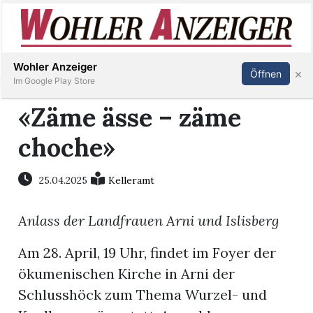
Inserieren
Abonnieren
Anmelden
Wohler Anzeiger
×
Öffnen
Im Google Play Store
«Zäme ässe – zäme
choche»
Immobilien
Veranstaltungen
25.04.2025
Kelleramt
Anlass der Landfrauen Arni und Islisberg
Stellen
Am 28. April, 19 Uhr, findet im Foyer der
E-
ökumenischen Kirche in Arni der
Paper
Schlusshöck zum Thema Wurzel- und
Newsletter