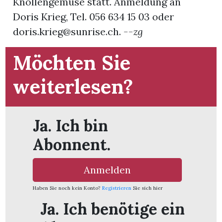
Knollengemüse statt. Anmeldung an
Doris Krieg, Tel. 056 634 15 03 oder
App
doris.krieg@sunrise.ch.
--zg
hlen
Möchten Sie
weiterlesen?
ten
Ja. Ich bin
emgarten
Abonnent.
Anmelden
len
Haben Sie noch kein Konto?
Registrieren
Sie sich hier
Ja. Ich benötige ein