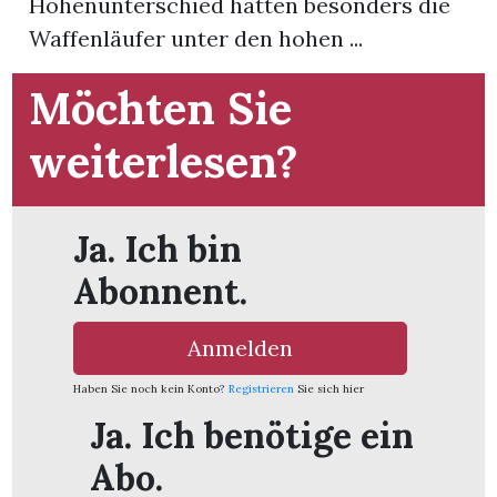
Höhenunterschied hatten besonders die
Waffenläufer unter den hohen ...
App
Möchten Sie
hlen
weiterlesen?
ten
Ja. Ich bin
Abonnent.
emgarten
Anmelden
Haben Sie noch kein Konto?
Registrieren
Sie sich hier
len
Ja. Ich benötige ein
Abo.