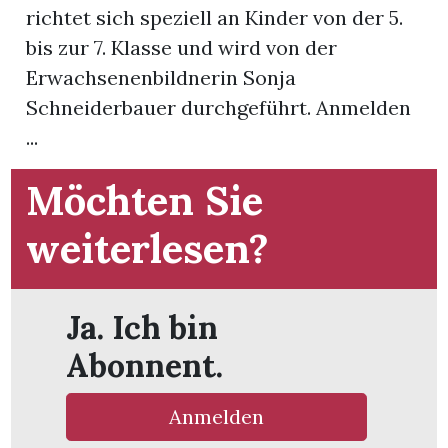
richtet sich speziell an Kinder von der 5.
bis zur 7. Klasse und wird von der
App
Erwachsenenbildnerin Sonja
hlen
Schneiderbauer durchgeführt. Anmelden
...
Möchten Sie
ten
weiterlesen?
emgarten
Ja. Ich bin
Abonnent.
len
Anmelden