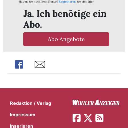
Haben Sie noch kein Konto?
Registrieren
Sie sich hier
Ja. Ich benötige ein
Abo.
Abo Angebote
Share
Share
en
Redaktion / Verlag
Impressum
Inserieren