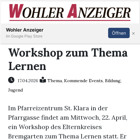
Inserieren
Abonnieren
Anmelden
Wohler Anzeiger
×
Öffnen
Im Google Play Store
Workshop zum Thema
Lernen
Immobilien
Veranstaltungen
17.04.2026
Thema
,
Kommende Events
,
Bildung
,
Jugend
Stellen
Im Pfarreizentrum St. Klara in der
E-
Pfarrgasse findet am Mittwoch, 22. April,
Paper
ein Workshop des Elternkreises
Bremgarten zum Thema Lernen statt. Er
Newsletter