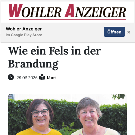
Inserieren
Abonnieren
Anmelden
Wohler Anzeiger
×
Öffnen
Im Google Play Store
Wie ein Fels in der
Brandung
Immobilien
Veranstaltungen
29.05.2026
Muri
Stellen
E-
Paper
Newsletter