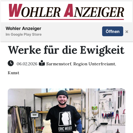
Inserieren
Abonnieren
Anmelden
Wohler Anzeiger
×
Öffnen
Im Google Play Store
Werke für die Ewigkeit
Immobilien
06.02.2026
Sarmenstorf
,
Region Unterfreiamt
,
Kunst
Veranstaltungen
Stellen
E-
Paper
Newsletter