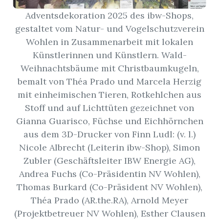
Adventsdekoration 2025 des ibw-Shops,
App
gestaltet vom Natur- und Vogelschutzverein
Wohlen in Zusammenarbeit mit lokalen
hlen
Künstlerinnen und Künstlern. Wald-
Weihnachtsbäume mit Christbaumkugeln,
bemalt von Théa Prado und Marcela Herzig
mit einheimischen Tieren, Rotkehlchen aus
ten
Stoff und auf Lichttüten gezeichnet von
Gianna Guarisco, Füchse und Eichhörnchen
aus dem 3D-Drucker von Finn Ludl: (v. l.)
emgarten
Nicole Albrecht (Leiterin ibw-Shop), Simon
Zubler (Geschäftsleiter IBW Energie AG),
Andrea Fuchs (Co-Präsidentin NV Wohlen),
len
Thomas Burkard (Co-Präsident NV Wohlen),
Théa Prado (AR.the.RA), Arnold Meyer
(Projektbetreuer NV Wohlen), Esther Clausen