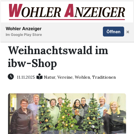
Inserieren
Abonnieren
Anmelden
Wohler Anzeiger
×
Öffnen
Im Google Play Store
Weihnachtswald im
ibw-Shop
Immobilien
Veranstaltungen
11.11.2025
Natur
,
Vereine
,
Wohlen
,
Traditionen
Stellen
E-
Paper
Newsletter