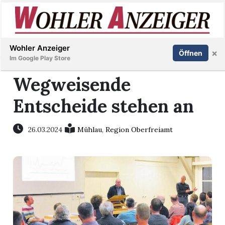
Inserieren
Abonnieren
Anmelden
Wohler Anzeiger
×
Öffnen
Im Google Play Store
Wegweisende
Entscheide stehen an
Immobilien
Veranstaltungen
26.03.2024
Mühlau
,
Region Oberfreiamt
Stellen
E-
Paper
Newsletter