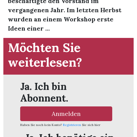
beschäftigte den Vorstand im
vergangenen Jahr. Im letzten Herbst
wurden an einem Workshop erste
Ideen einer ...
Möchten Sie
weiterlesen?
Ja. Ich bin
Abonnent.
en
Anmelden
Haben Sie noch kein Konto?
Registrieren
Sie sich hier