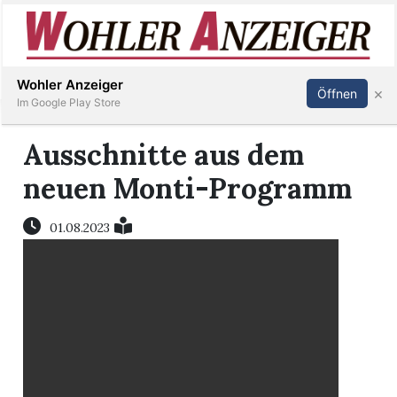
Inserieren
Abonnieren
Anmelden
Wohler Anzeiger
×
Öffnen
Im Google Play Store
Ausschnitte aus dem
Immobilien
neuen Monti-Programm
Veranstaltungen
01.08.2023
Stellen
E-
Paper
Newsletter