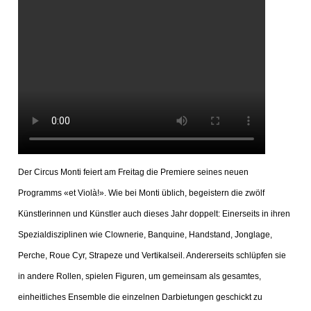
App
hlen
ten
Der Circus Monti feiert am Freitag die Premiere seines neuen
emgarten
Programms «et Violà!». Wie bei Monti üblich, begeistern die zwölf
Künstlerinnen und Künstler auch dieses Jahr doppelt: Einerseits in ihren
Spezialdisziplinen wie Clownerie, Banquine, Handstand, Jonglage,
Perche, Roue Cyr, Strapeze und Vertikalseil. Andererseits schlüpfen sie
len
in andere Rollen, spielen Figuren, um gemeinsam als gesamtes,
einheitliches Ensemble die einzelnen Darbietungen geschickt zu