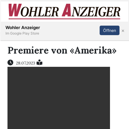
Inserieren
Abonnieren
Anmelden
Wohler Anzeiger
×
Öffnen
Im Google Play Store
Premiere von «Amerika»
Immobilien
28.07.2023
Veranstaltungen
Stellen
E-
Paper
Newsletter