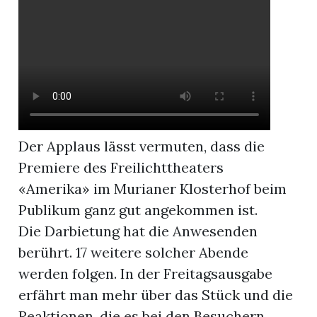
App
hlen
Der Applaus lässt vermuten, dass die
ten
Premiere des Freilichttheaters
«Amerika» im Murianer Klosterhof beim
emgarten
Publikum ganz gut angekommen ist.
Die Darbietung hat die Anwesenden
berührt. 17 weitere solcher Abende
len
werden folgen. In der Freitagsausgabe
erfährt man mehr über das Stück und die
Reaktionen, die es bei den Besuchern