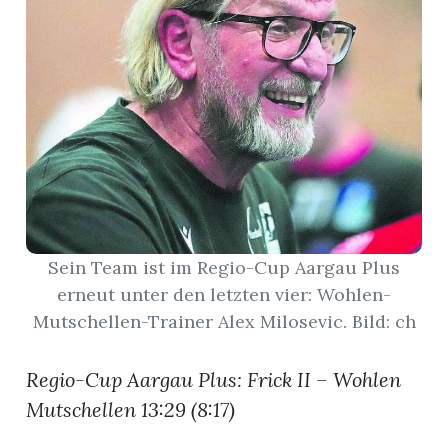
App
hlen
ten
Sein Team ist im Regio-Cup Aargau Plus
emgarten
erneut unter den letzten vier: Wohlen-
Mutschellen-Trainer Alex Milosevic. Bild: ch
Regio-Cup Aargau Plus: Frick II – Wohlen
len
Mutschellen 13:29 (8:17)