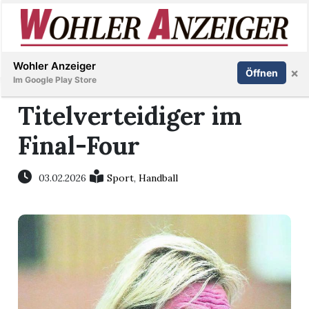
Inserieren
Abonnieren
Anmelden
Wohler Anzeiger
×
Öffnen
Im Google Play Store
Titelverteidiger im
Final-Four
Immobilien
Veranstaltungen
03.02.2026
Sport
,
Handball
Stellen
E-
Paper
Newsletter