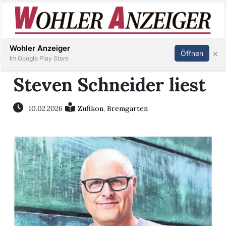
Inserieren
Abonnieren
Anmelden
Wohler Anzeiger
×
Öffnen
Im Google Play Store
Steven Schneider liest
Immobilien
10.02.2026
Zufikon
,
Bremgarten
Veranstaltungen
Stellen
E-
Paper
Newsletter