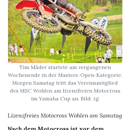
App
hlen
ten
Tim Mäder startete am vergangenen
Wochenende in der Masters-Open-Kategorie.
emgarten
Morgen Samstag tritt das Vereinsmitglied
des MSC Wohlen am lizenzfreien Motocross
im Yamaha Cup an. Bild: zg
len
Lizenzfreies Motocross Wohlen am Samstag
Nach dem Motocross ist vor dem