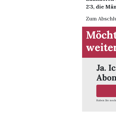
2:3, die Mä
Zum Abschlu
Möcht
weite
Ja. I
Abon
Haben Sie noch