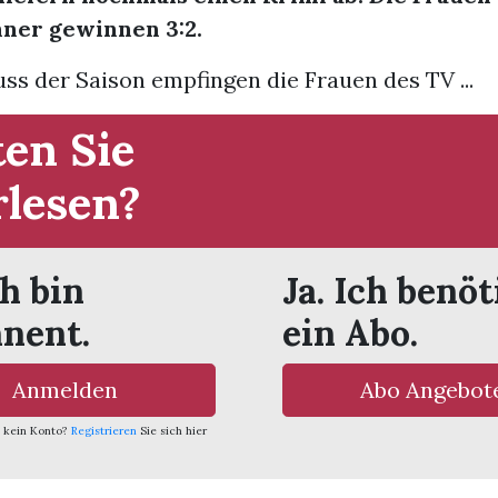
nner gewinnen 3:2.
ss der Saison empfingen die Frauen des TV ...
en Sie
rlesen?
ch bin
Ja. Ich benöt
nent.
ein Abo.
Anmelden
Abo Angebot
 kein Konto?
Registrieren
Sie sich hier