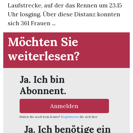
Laufstrecke, auf der das Rennen um 23.15
Uhr losging. Über diese Distanz konnten
App
sich 361 Frauen ...
hlen
Möchten Sie
weiterlesen?
ten
Ja. Ich bin
emgarten
Abonnent.
Anmelden
len
Haben Sie noch kein Konto?
Registrieren
Sie sich hier
Ja. Ich benötige ein