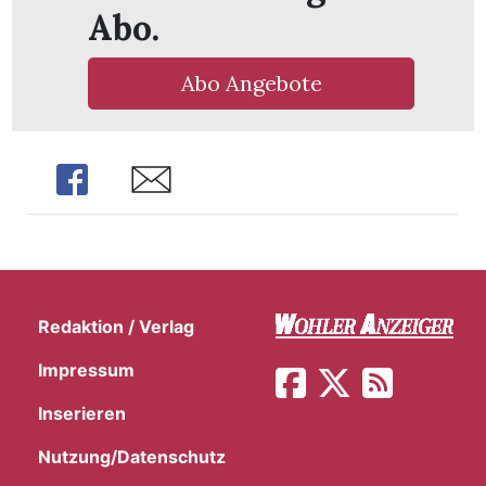
Abo.
Abo Angebote
Share
Share
Redaktion / Verlag
Impressum
en
Inserieren
Nutzung/Datenschutz