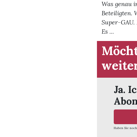
Was genau im
Beteiligten.
Super-GAU. M
Es ...
Möcht
weite
Ja. I
Abon
Haben Sie noch