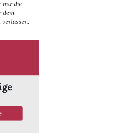
 nur die
or dem
 verlassen.
ige
e