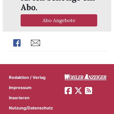
Abo.
Abo Angebote
Share
Share
Redaktion / Verlag
Impressum
en
Inserieren
Nutzung/Datenschutz