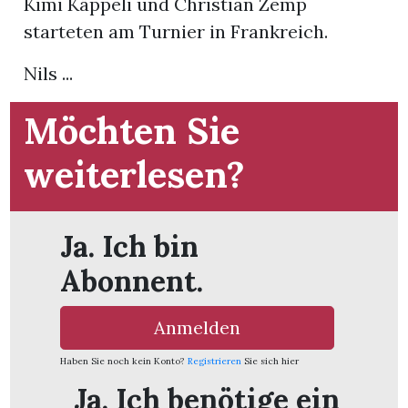
Kimi Käppeli und Christian Zemp
starteten am Turnier in Frankreich.
App
Nils ...
hlen
Möchten Sie
weiterlesen?
ten
Ja. Ich bin
emgarten
Abonnent.
Anmelden
len
Haben Sie noch kein Konto?
Registrieren
Sie sich hier
Ja. Ich benötige ein