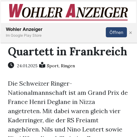
Inserieren
Abonnieren
Anmelden
Wohler Anzeiger
×
Öffnen
Im Google Play Store
Quartett in Frankreich
Immobilien
24.01.2025
Sport
,
Ringen
Veranstaltungen
Die Schweizer Ringer-
Nationalmannschaft ist am Grand Prix de
Stellen
France Henri Deglane in Nizza
angetreten. Mit dabei waren gleich vier
E-
Kaderringer, die der RS Freiamt
Paper
angehören. Nils und Nino Leutert sowie
Newsletter