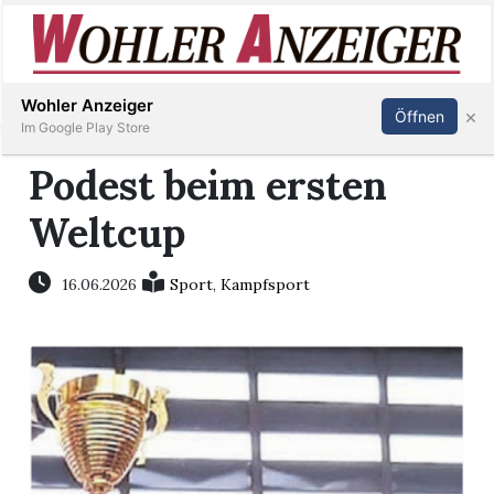
Inserieren
Abonnieren
Anmelden
Wohler Anzeiger
×
Öffnen
Im Google Play Store
Podest beim ersten
Weltcup
Immobilien
Veranstaltungen
16.06.2026
Sport
,
Kampfsport
Stellen
E-
Paper
Newsletter