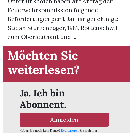
Unterlunkhofen haben auf Antrag der
Feuerwehrkommission folgende
App
Beförderungen per 1. Januar genehmigt:
hlen
Stefan Sturzenegger, 1981, Rottenschwil,
zum Oberleutnant und ...
Möchten Sie
ten
weiterlesen?
emgarten
Ja. Ich bin
Abonnent.
len
Anmelden
Haben Sie noch kein Konto?
Registrieren
Sie sich hier