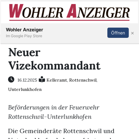
Inserieren
Abonnieren
Anmelden
Wohler Anzeiger
×
Öffnen
Im Google Play Store
Neuer
Vizekommandant
Immobilien
Veranstaltungen
16.12.2025
Kelleramt
,
Rottenschwil
,
Unterlunkhofen
Stellen
Beförderungen in der Feuerwehr
E-
Rottenschwil-Unterlunkhofen
Paper
Die Gemeinderäte Rottenschwil und
Newsletter