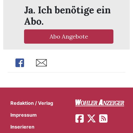
Ja. Ich benötige ein
Abo.
Abo Angebote
Share
Share
Redaktion / Verlag
en
Impressum
Inserieren