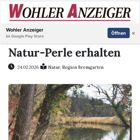
Inserieren
Abonnieren
Anmelden
Wohler Anzeiger
×
Öffnen
Im Google Play Store
Natur-Perle erhalten
Immobilien
24.02.2026
Natur
,
Region Bremgarten
Veranstaltungen
Stellen
E-
Paper
Newsletter