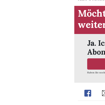
Möcht
weite
Ja. I
Abon
Haben Sie noch
Share
Sh