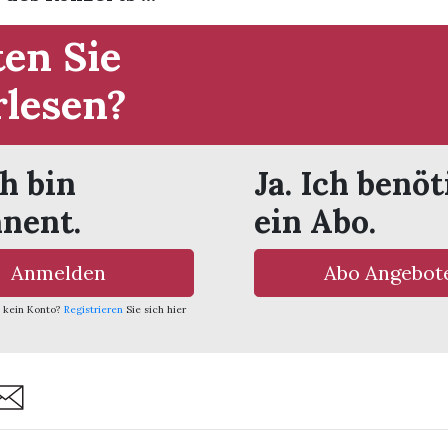
en Sie
rlesen?
ch bin
Ja. Ich benöt
nent.
ein Abo.
Anmelden
Abo Angebot
 kein Konto?
Registrieren
Sie sich hier
are