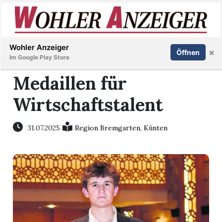
Inserieren
Abonnieren
Anmelden
Wohler Anzeiger
×
Öffnen
Im Google Play Store
Medaillen für
Wirtschaftstalent
Immobilien
Veranstaltungen
31.07.2025
Region Bremgarten
,
Künten
Stellen
E-
Paper
Newsletter