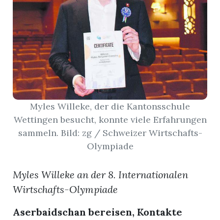
App
hlen
ten
Myles Willeke, der die Kantonsschule
Wettingen besucht, konnte viele Erfahrungen
sammeln. Bild: zg / Schweizer Wirtschafts-
emgarten
Olympiade
Myles Willeke an der 8. Internationalen
len
Wirtschafts-Olympiade
Aserbaidschan bereisen, Kontakte